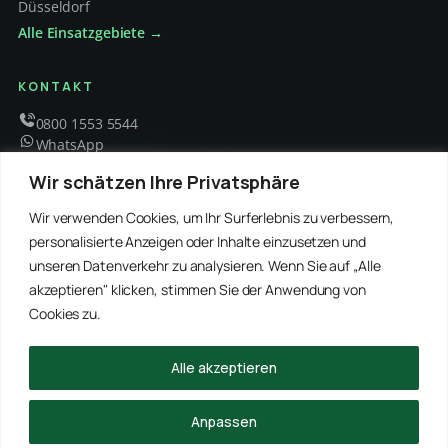
Düsseldorf
Alle Einsatzgebiete →
KONTAKT
0800 1553 5544
WhatsApp
info@schaedlingsbekaempfung-kraft.de
Wir schätzen Ihre Privatsphäre
Mo – Fr 8 – 18 Uhr
Wir verwenden Cookies, um Ihr Surferlebnis zu verbessern,
personalisierte Anzeigen oder Inhalte einzusetzen und
unseren Datenverkehr zu analysieren. Wenn Sie auf „Alle
EMPFOHLENE PARTNER
akzeptieren" klicken, stimmen Sie der Anwendung von
WinRei24 Dienstleistungen
Winterdienst Profi NRW
Winterdienst Niedersachsen
Entrümpelung Meister
Cookies zu.
Rohrreinigung Freitag
Hanse Objektservice
Winterdienst Hansa
Winterdienst Freitag
Alle akzeptieren
© 2026 Schädlingsbekämpfung Kraft · Alle Rechte vorbehalten
Anpassen
Impressum
Datenschutz