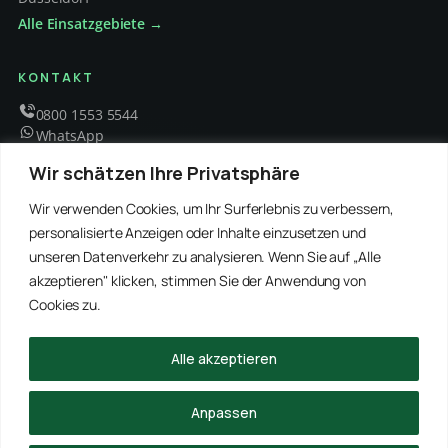
Alle Einsatzgebiete →
KONTAKT
0800 1553 5544
WhatsApp
info@schaedlingsbekaempfung-kraft.de
Wir schätzen Ihre Privatsphäre
Mo – Fr 8 – 18 Uhr
Wir verwenden Cookies, um Ihr Surferlebnis zu verbessern,
personalisierte Anzeigen oder Inhalte einzusetzen und
unseren Datenverkehr zu analysieren. Wenn Sie auf „Alle
EMPFOHLENE PARTNER
akzeptieren" klicken, stimmen Sie der Anwendung von
WinRei24 Dienstleistungen
Winterdienst Profi NRW
Winterdienst Niedersachsen
Entrümpelung Meister
Cookies zu.
Rohrreinigung Freitag
Hanse Objektservice
Winterdienst Hansa
Winterdienst Freitag
Alle akzeptieren
© 2026 Schädlingsbekämpfung Kraft · Alle Rechte vorbehalten
Anpassen
Impressum
Datenschutz