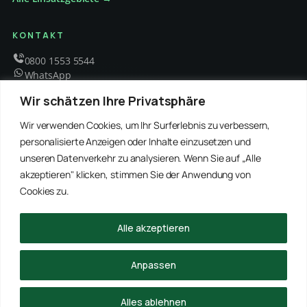
KONTAKT
0800 1553 5544
WhatsApp
info@schaedlingsbekaempfung-kraft.de
Wir schätzen Ihre Privatsphäre
Mo – Fr 8 – 18 Uhr
Wir verwenden Cookies, um Ihr Surferlebnis zu verbessern,
personalisierte Anzeigen oder Inhalte einzusetzen und
unseren Datenverkehr zu analysieren. Wenn Sie auf „Alle
EMPFOHLENE PARTNER
akzeptieren" klicken, stimmen Sie der Anwendung von
WinRei24 Dienstleistungen
Winterdienst Profi NRW
Winterdienst Niedersachsen
Entrümpelung Meister
Cookies zu.
Rohrreinigung Freitag
Hanse Objektservice
Winterdienst Hansa
Winterdienst Freitag
Alle akzeptieren
© 2026 Schädlingsbekämpfung Kraft · Alle Rechte vorbehalten
Anpassen
Impressum
Datenschutz
Alles ablehnen