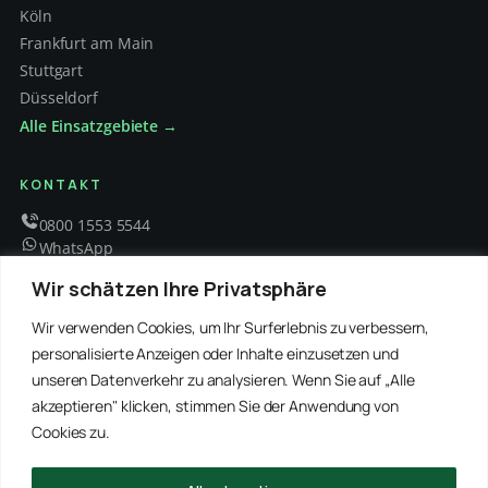
Köln
Frankfurt am Main
Stuttgart
Düsseldorf
Alle Einsatzgebiete →
KONTAKT
0800 1553 5544
WhatsApp
info@schaedlingsbekaempfung-kraft.de
Wir schätzen Ihre Privatsphäre
Mo – Fr 8 – 18 Uhr
Wir verwenden Cookies, um Ihr Surferlebnis zu verbessern,
personalisierte Anzeigen oder Inhalte einzusetzen und
unseren Datenverkehr zu analysieren. Wenn Sie auf „Alle
EMPFOHLENE PARTNER
akzeptieren" klicken, stimmen Sie der Anwendung von
WinRei24 Dienstleistungen
Winterdienst Profi NRW
Winterdienst Niedersachsen
Entrümpelung Meister
Cookies zu.
Rohrreinigung Freitag
Hanse Objektservice
Winterdienst Hansa
Winterdienst Freitag