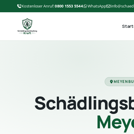
Kostenloser Anruf:
0800 1553 5544
WhatsApp
info@schaed
Start
MEYENBU
Schädlings
Mey