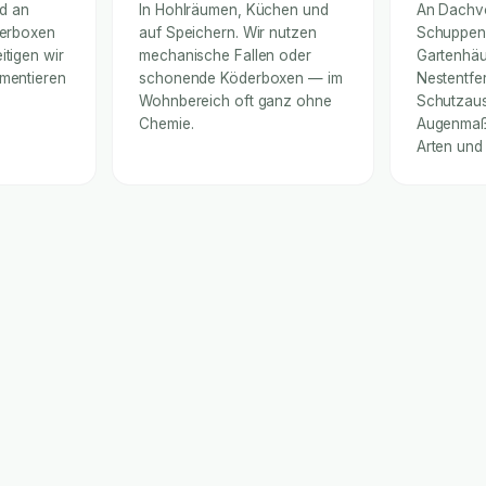
nd an
In Hohlräumen, Küchen und
An Dachv
derboxen
auf Speichern. Wir nutzen
Schuppen
itigen wir
mechanische Fallen oder
Gartenhäu
umentieren
schonende Köderboxen — im
Nestentfe
Wohnbereich oft ganz ohne
Schutzaus
Chemie.
Augenmaß 
Arten und