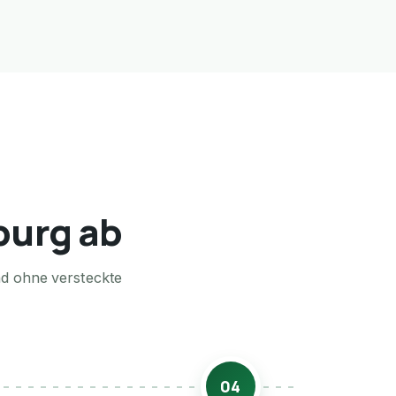
burg ab
nd ohne versteckte
04