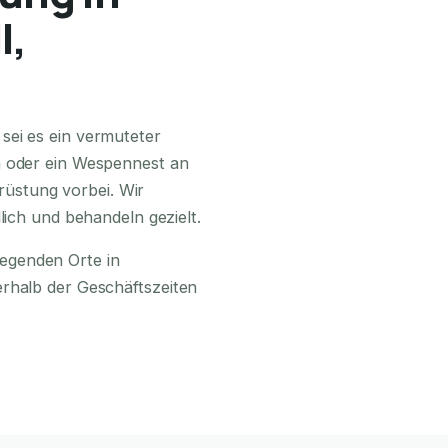
l,
24H ERREICHBAR
sei es ein vermuteter
n oder ein Wespennest an
üstung vorbei. Wir
lich und behandeln gezielt.
egenden Orte in
erhalb der Geschäftszeiten