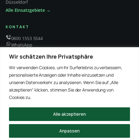
Düsseldorf
Alle Einsatzgebiete →
KONTAKT
0800 1553 5544
WhatsApp
info@schaedlingsbekaempfung-kraft.de
Wir schätzen Ihre Privatsphäre
Mo – Fr 8 – 18 Uhr
Wir verwenden Cookies, um Ihr Surferlebnis zu verbessern,
personalisierte Anzeigen oder Inhalte einzusetzen und
unseren Datenverkehr zu analysieren. Wenn Sie auf „Alle
EMPFOHLENE PARTNER
akzeptieren" klicken, stimmen Sie der Anwendung von
WinRei24 Dienstleistungen
Winterdienst Profi NRW
Winterdienst Niedersachsen
Entrümpelung Meister
Cookies zu.
Rohrreinigung Freitag
Hanse Objektservice
Winterdienst Hansa
Winterdienst Freitag
Alle akzeptieren
© 2026 Schädlingsbekämpfung Kraft · Alle Rechte vorbehalten
Anpassen
Impressum
Datenschutz