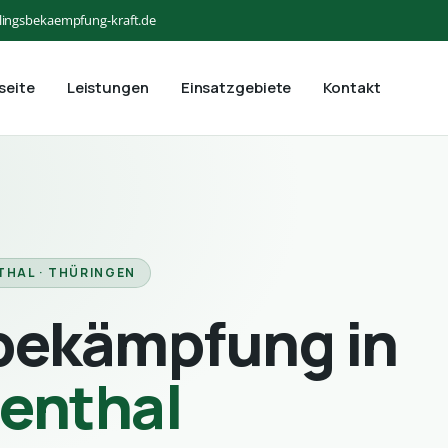
lingsbekaempfung-kraft.de
seite
Leistungen
Einsatzgebiete
Kontakt
THAL · THÜRINGEN
bekämpfung in
senthal