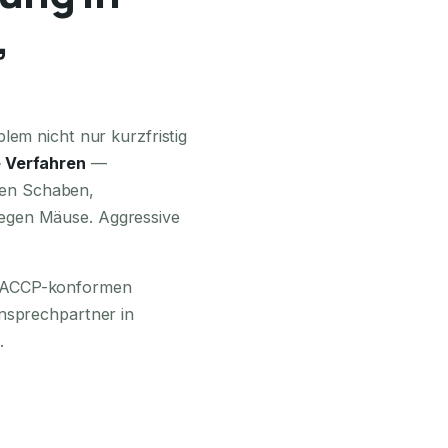
,
24H ERREICHBAR
lem nicht nur kurzfristig
 Verfahren
—
en Schaben,
egen Mäuse. Aggressive
 HACCP-konformen
Ansprechpartner in
.