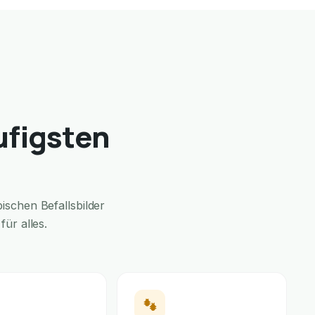
ufigsten
schen Befallsbilder
ür alles.