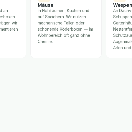
Mäuse
Wespe
nd an
In Hohlräumen, Küchen und
An Dachv
derboxen
auf Speichern. Wir nutzen
Schuppen
itigen wir
mechanische Fallen oder
Gartenhäu
umentieren
schonende Köderboxen — im
Nestentfe
Wohnbereich oft ganz ohne
Schutzaus
Chemie.
Augenmaß 
Arten und