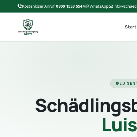
Kostenloser Anruf:
0800 1553 5544
WhatsApp
info@schaed
Start
LUISEN
Schädlings
Lui