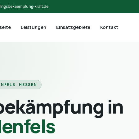
lingsbekaempfung-kraft.de
seite
Leistungen
Einsatzgebiete
Kontakt
ENFELS · HESSEN
bekämpfung in
denfels