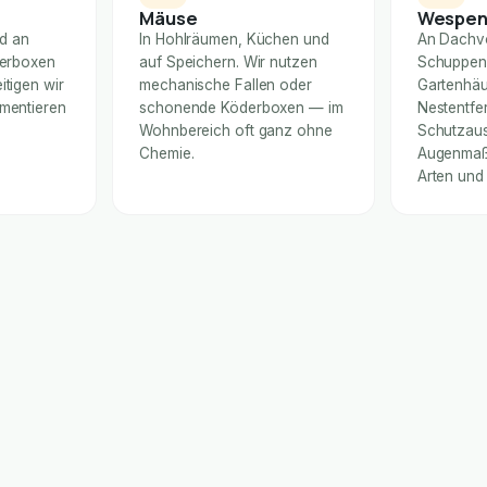
Mäuse
Wespe
nd an
In Hohlräumen, Küchen und
An Dachv
derboxen
auf Speichern. Wir nutzen
Schuppen
itigen wir
mechanische Fallen oder
Gartenhäu
umentieren
schonende Köderboxen — im
Nestentfe
Wohnbereich oft ganz ohne
Schutzaus
Chemie.
Augenmaß 
Arten und