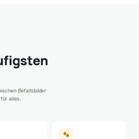
ufigsten
schen Befallsbilder
ür alles.