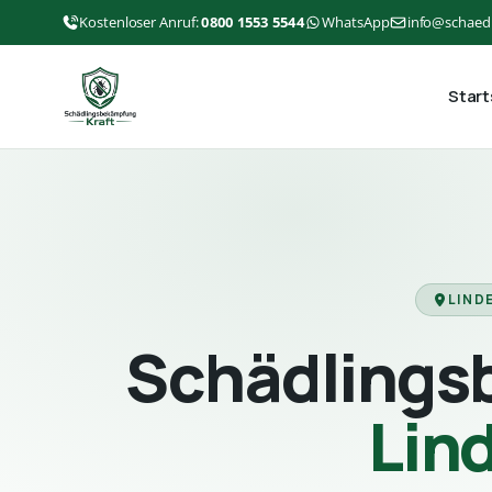
Kostenloser Anruf:
0800 1553 5544
WhatsApp
info@schaed
Start
LIND
Schädlings
Lin