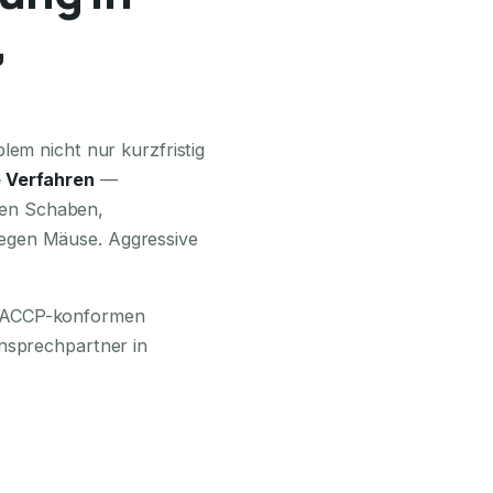
,
24H ERREICHBAR
lem nicht nur kurzfristig
 Verfahren
—
en Schaben,
egen Mäuse. Aggressive
 HACCP-konformen
Ansprechpartner in