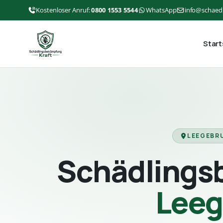
Kostenloser Anruf:
0800 1553 5544
WhatsApp
info@schaed
Start
LEEGEBR
Schädlings
Leeg