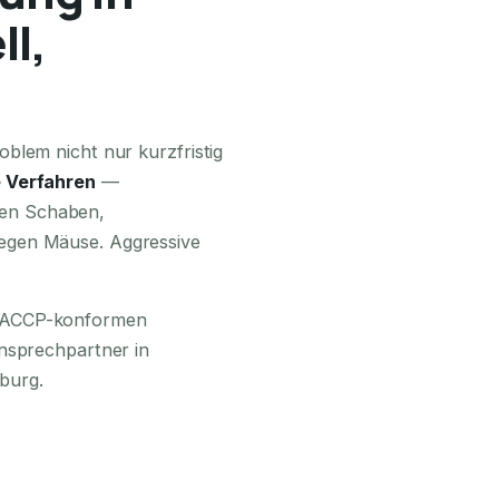
l,
24H ERREICHBAR
blem nicht nur kurzfristig
 Verfahren
—
en Schaben,
egen Mäuse. Aggressive
 HACCP-konformen
Ansprechpartner in
burg.