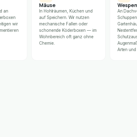
Mäuse
Wespe
nd an
In Hohlräumen, Küchen und
An Dachv
derboxen
auf Speichern. Wir nutzen
Schuppen
itigen wir
mechanische Fallen oder
Gartenhäu
umentieren
schonende Köderboxen — im
Nestentfe
Wohnbereich oft ganz ohne
Schutzaus
Chemie.
Augenmaß 
Arten und