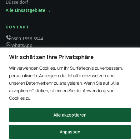
Düsseldorf
Alle Einsatzgebiete →
KONTAKT
0800 1553 5544
WhatsApp
info@schaedlingsbekaempfung-kraft.de
Wir schätzen Ihre Privatsphäre
Mo – Fr 8 – 18 Uhr
Wir verwenden Cookies, um Ihr Surferlebnis zu verbessern,
personalisierte Anzeigen oder Inhalte einzusetzen und
unseren Datenverkehr zu analysieren. Wenn Sie auf „Alle
EMPFOHLENE PARTNER
akzeptieren" klicken, stimmen Sie der Anwendung von
WinRei24 Dienstleistungen
Winterdienst Profi NRW
Winterdienst Niedersachsen
Entrümpelung Meister
Cookies zu.
Rohrreinigung Freitag
Hanse Objektservice
Winterdienst Hansa
Winterdienst Freitag
Alle akzeptieren
© 2026 Schädlingsbekämpfung Kraft · Alle Rechte vorbehalten
Anpassen
Impressum
Datenschutz