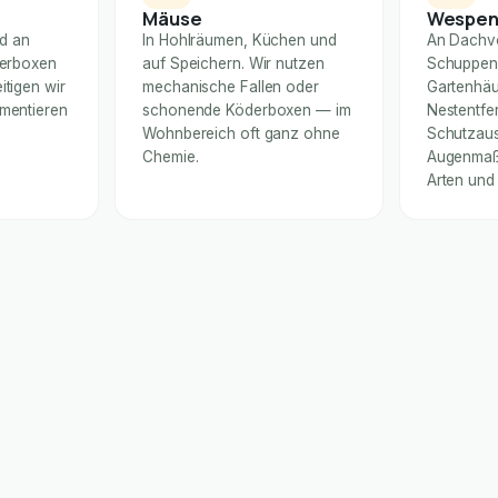
Mäuse
Wespe
nd an
In Hohlräumen, Küchen und
An Dachv
derboxen
auf Speichern. Wir nutzen
Schuppen
itigen wir
mechanische Fallen oder
Gartenhäu
umentieren
schonende Köderboxen — im
Nestentfe
Wohnbereich oft ganz ohne
Schutzaus
Chemie.
Augenmaß 
Arten und