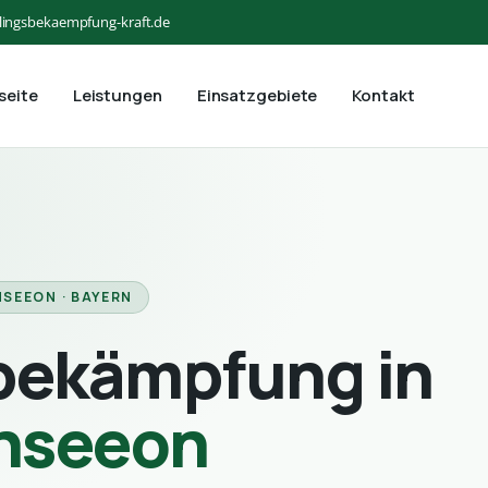
lingsbekaempfung-kraft.de
seite
Leistungen
Einsatzgebiete
Kontakt
HSEEON · BAYERN
bekämpfung in
chseeon