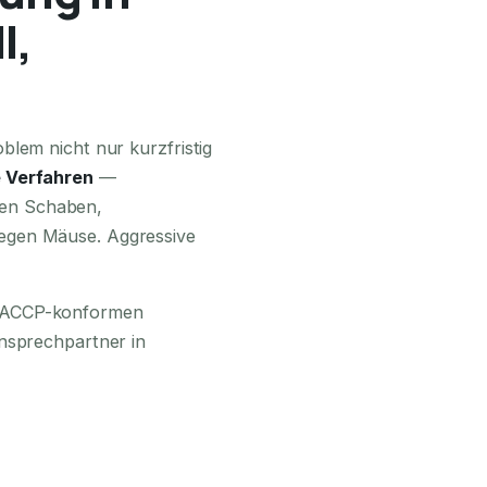
l,
24H ERREICHBAR
blem nicht nur kurzfristig
 Verfahren
—
en Schaben,
egen Mäuse. Aggressive
 HACCP-konformen
Ansprechpartner in