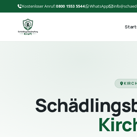
Kostenloser Anruf:
0800 1553 5544
WhatsApp
info@schaed
Start
KIRC
Schädlings
Kir