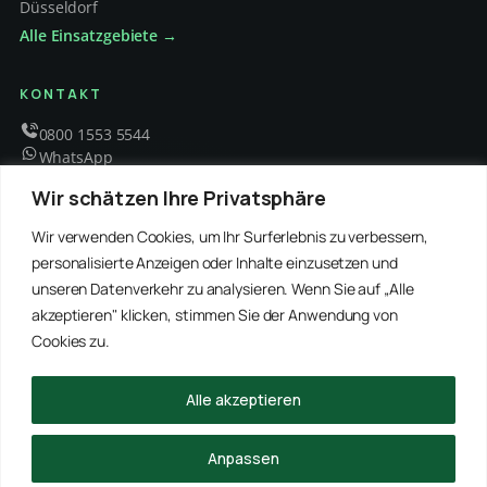
Düsseldorf
Alle Einsatzgebiete →
KONTAKT
0800 1553 5544
WhatsApp
info@schaedlingsbekaempfung-kraft.de
Wir schätzen Ihre Privatsphäre
Mo – Fr 8 – 18 Uhr
Wir verwenden Cookies, um Ihr Surferlebnis zu verbessern,
personalisierte Anzeigen oder Inhalte einzusetzen und
unseren Datenverkehr zu analysieren. Wenn Sie auf „Alle
EMPFOHLENE PARTNER
akzeptieren" klicken, stimmen Sie der Anwendung von
WinRei24 Dienstleistungen
Winterdienst Profi NRW
Winterdienst Niedersachsen
Entrümpelung Meister
Cookies zu.
Rohrreinigung Freitag
Hanse Objektservice
Winterdienst Hansa
Winterdienst Freitag
Alle akzeptieren
© 2026 Schädlingsbekämpfung Kraft · Alle Rechte vorbehalten
Anpassen
Impressum
Datenschutz