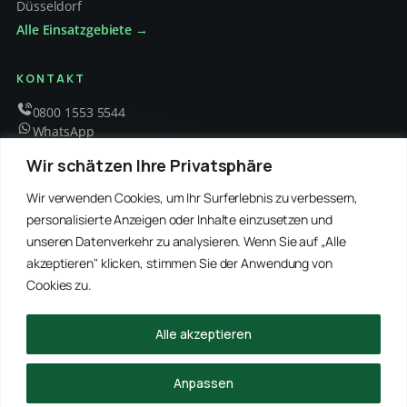
Düsseldorf
Alle Einsatzgebiete →
KONTAKT
0800 1553 5544
WhatsApp
info@schaedlingsbekaempfung-kraft.de
Wir schätzen Ihre Privatsphäre
Mo – Fr 8 – 18 Uhr
Wir verwenden Cookies, um Ihr Surferlebnis zu verbessern,
personalisierte Anzeigen oder Inhalte einzusetzen und
unseren Datenverkehr zu analysieren. Wenn Sie auf „Alle
EMPFOHLENE PARTNER
akzeptieren" klicken, stimmen Sie der Anwendung von
WinRei24 Dienstleistungen
Winterdienst Profi NRW
Winterdienst Niedersachsen
Entrümpelung Meister
Cookies zu.
Rohrreinigung Freitag
Hanse Objektservice
Winterdienst Hansa
Winterdienst Freitag
Alle akzeptieren
© 2026 Schädlingsbekämpfung Kraft · Alle Rechte vorbehalten
Anpassen
Impressum
Datenschutz