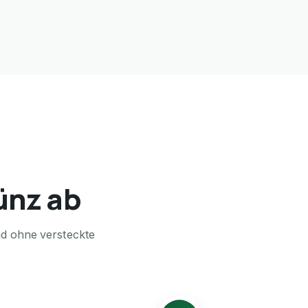
münz ab
nd ohne versteckte