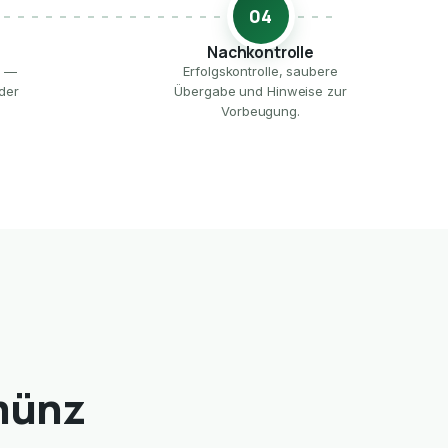
04
Nachkontrolle
e —
Erfolgskontrolle, saubere
der
Übergabe und Hinweise zur
Vorbeugung.
münz