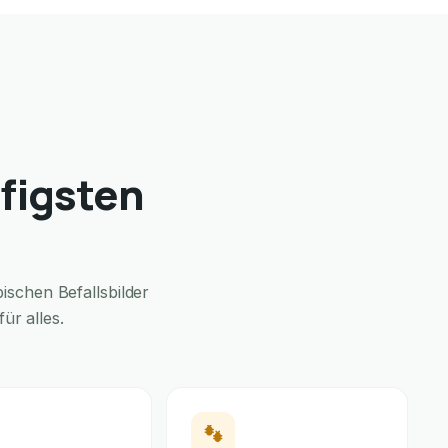
figsten
schen Befallsbilder
ür alles.