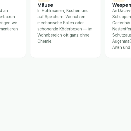
Mäuse
Wespe
nd an
In Hohlräumen, Küchen und
An Dachv
derboxen
auf Speichern. Wir nutzen
Schuppen
itigen wir
mechanische Fallen oder
Gartenhäu
umentieren
schonende Köderboxen — im
Nestentfe
Wohnbereich oft ganz ohne
Schutzaus
Chemie.
Augenmaß 
Arten und