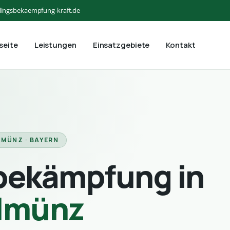
lingsbekaempfung-kraft.de
seite
Leistungen
Einsatzgebiete
Kontakt
MÜNZ · BAYERN
bekämpfung in
lmünz