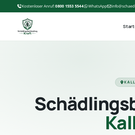
Kostenloser Anruf:
0800 1553 5544
WhatsApp
info@schaed
Start
KALL
Schädlings
Kal