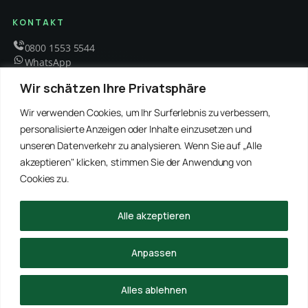
KONTAKT
0800 1553 5544
WhatsApp
info@schaedlingsbekaempfung-kraft.de
Wir schätzen Ihre Privatsphäre
Mo – Fr 8 – 18 Uhr
Wir verwenden Cookies, um Ihr Surferlebnis zu verbessern,
personalisierte Anzeigen oder Inhalte einzusetzen und
unseren Datenverkehr zu analysieren. Wenn Sie auf „Alle
EMPFOHLENE PARTNER
akzeptieren" klicken, stimmen Sie der Anwendung von
WinRei24 Dienstleistungen
Winterdienst Profi NRW
Winterdienst Niedersachsen
Entrümpelung Meister
Cookies zu.
Rohrreinigung Freitag
Hanse Objektservice
Winterdienst Hansa
Winterdienst Freitag
Alle akzeptieren
© 2026 Schädlingsbekämpfung Kraft · Alle Rechte vorbehalten
Anpassen
Impressum
Datenschutz
Alles ablehnen
ANRUFEN
WHATSAPP
ANFRAGE