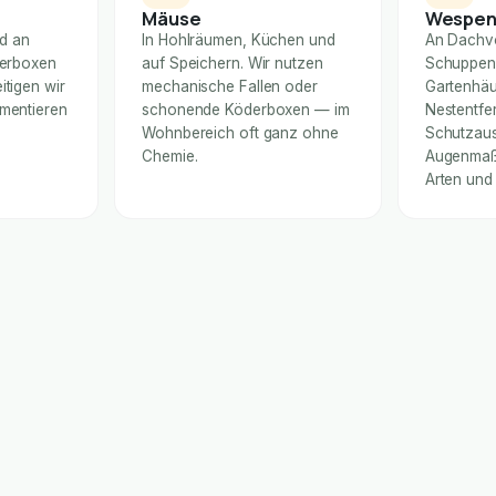
Mäuse
Wespe
nd an
In Hohlräumen, Küchen und
An Dachv
derboxen
auf Speichern. Wir nutzen
Schuppen
itigen wir
mechanische Fallen oder
Gartenhäu
umentieren
schonende Köderboxen — im
Nestentfe
Wohnbereich oft ganz ohne
Schutzaus
Chemie.
Augenmaß 
Arten und