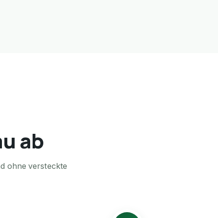
au ab
nd ohne versteckte