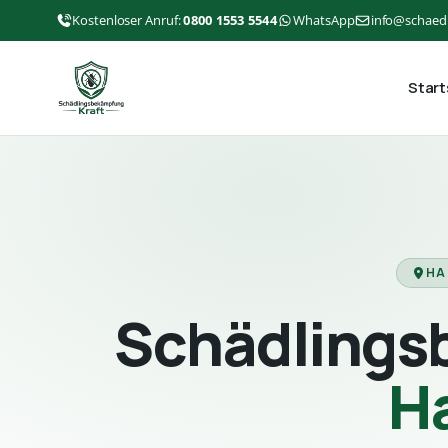
Kostenloser Anruf:
0800 1553 5544
WhatsApp
info@schaed
Start
HA
Schädlings
H