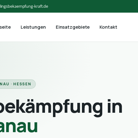
lingsbekaempfung-kraft.de
seite
Leistungen
Einsatzgebiete
Kontakt
NAU · HESSEN
bekämpfung in
anau