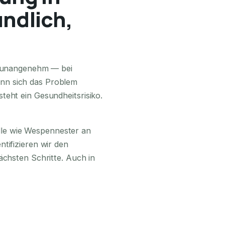
ündlich,
24H ERREICHBAR
ur unangenehm — bei
nn sich das Problem
teht ein Gesundheitsrisiko.
lle wie Wespennester an
tifizieren wir den
ächsten Schritte. Auch in