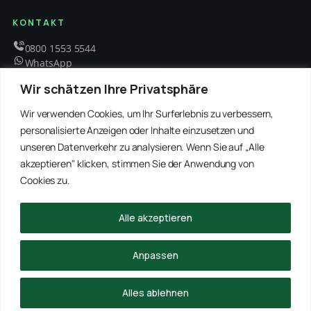
KONTAKT
0800 1553 5544
WhatsApp
info@schaedlingsbekaempfung-kraft.de
Wir schätzen Ihre Privatsphäre
Mo – Fr 8 – 18 Uhr
Wir verwenden Cookies, um Ihr Surferlebnis zu verbessern,
personalisierte Anzeigen oder Inhalte einzusetzen und
unseren Datenverkehr zu analysieren. Wenn Sie auf „Alle
EMPFOHLENE PARTNER
akzeptieren" klicken, stimmen Sie der Anwendung von
WinRei24 Dienstleistungen
Winterdienst Profi NRW
Winterdienst Niedersachsen
Entrümpelung Meister
Cookies zu.
Rohrreinigung Freitag
Hanse Objektservice
Winterdienst Hansa
Winterdienst Freitag
Alle akzeptieren
© 2026 Schädlingsbekämpfung Kraft · Alle Rechte vorbehalten
Anpassen
Impressum
Datenschutz
Alles ablehnen
ANRUFEN
WHATSAPP
ANFRAGE