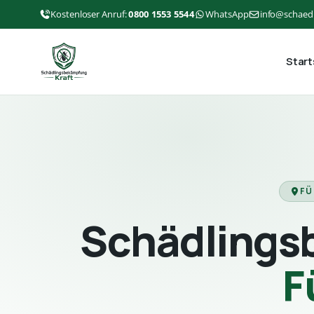
Kostenloser Anruf:
0800 1553 5544
WhatsApp
info@schaed
Start
FÜ
Schädlings
F