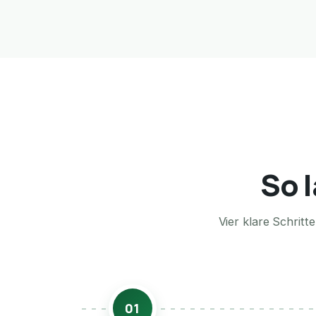
So l
Vier klare Schrit
01