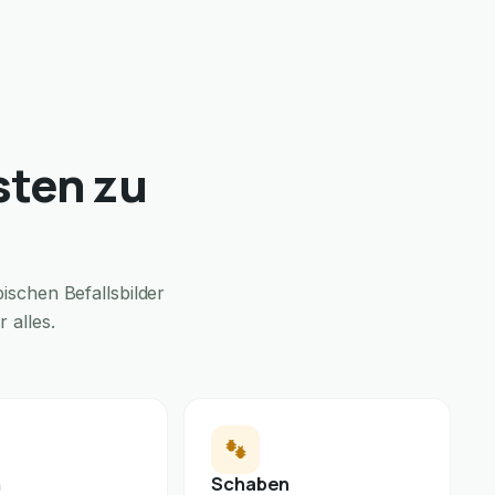
sten zu
schen Befallsbilder
 alles.
n
Schaben