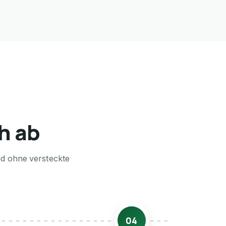
th ab
nd ohne versteckte
04