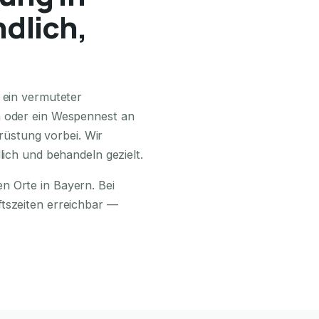
ndlich,
24H ERREICHBAR
 ein vermuteter
n oder ein Wespennest an
üstung vorbei. Wir
lich und behandeln gezielt.
n Orte in Bayern. Bei
ftszeiten erreichbar —