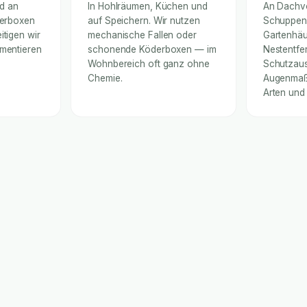
nd an
In Hohlräumen, Küchen und
An Dachv
derboxen
auf Speichern. Wir nutzen
Schuppen
itigen wir
mechanische Fallen oder
Gartenhäu
umentieren
schonende Köderboxen — im
Nestentfe
Wohnbereich oft ganz ohne
Schutzaus
Chemie.
Augenmaß 
Arten und