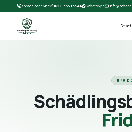
Kostenloser Anruf:
0800 1553 5544
WhatsApp
info@schaed
Start
FRID
Schädlings
Fri