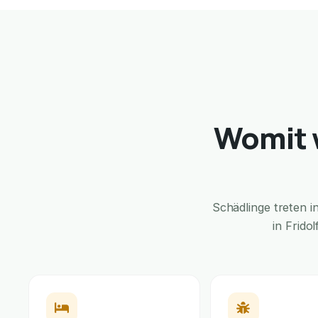
Womit w
Schädlinge treten 
in Frido