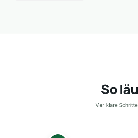
So läu
Vier klare Schrit