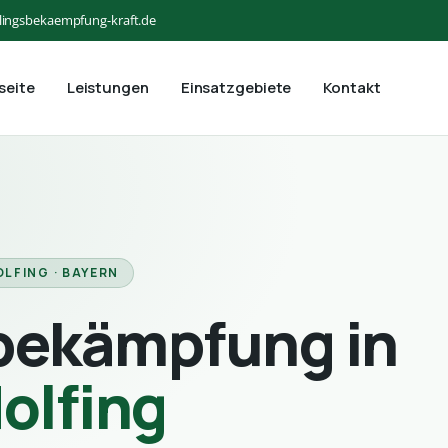
lingsbekaempfung-kraft.de
seite
Leistungen
Einsatzgebiete
Kontakt
OLFING · BAYERN
bekämpfung in
dolfing