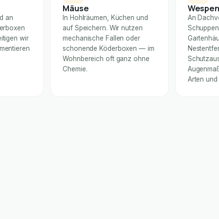
Mäuse
Wespe
nd an
In Hohlräumen, Küchen und
An Dachv
derboxen
auf Speichern. Wir nutzen
Schuppen
itigen wir
mechanische Fallen oder
Gartenhäu
umentieren
schonende Köderboxen — im
Nestentfe
Wohnbereich oft ganz ohne
Schutzaus
Chemie.
Augenmaß 
Arten und