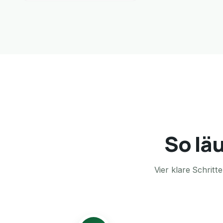
So läu
Vier klare Schrit