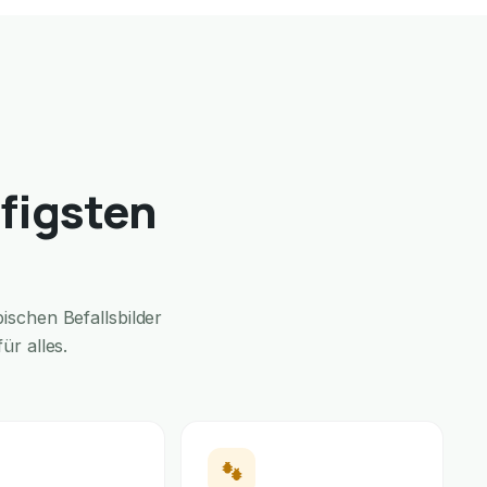
ufigsten
schen Befallsbilder
ür alles.