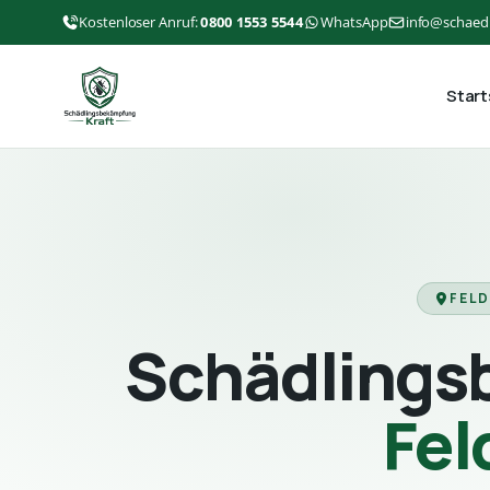
Kostenloser Anruf:
0800 1553 5544
WhatsApp
info@schaed
Start
FELD
Schädlings
Fel