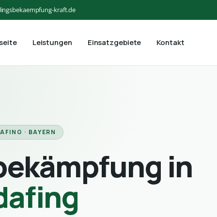
lingsbekaempfung-kraft.de
seite
Leistungen
Einsatzgebiete
Kontakt
AFING · BAYERN
bekämpfung in
dafing