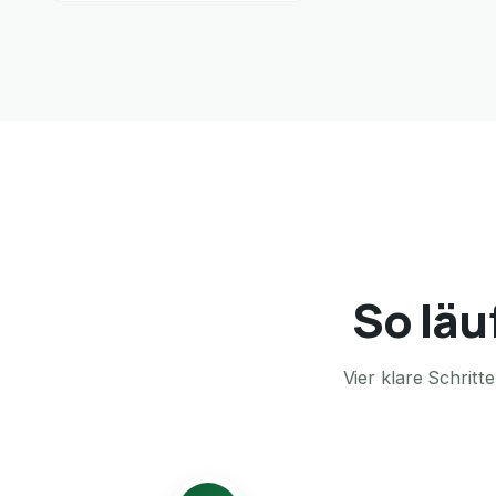
So läu
Vier klare Schrit