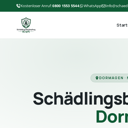
Kostenloser Anruf:
0800 1553 5544
WhatsApp
info@schaed
Start
DORMAGEN ·
Schädlings
Dor