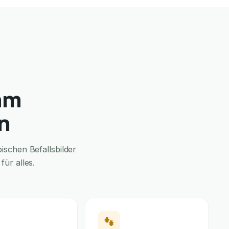
am
n
schen Befallsbilder
ür alles.