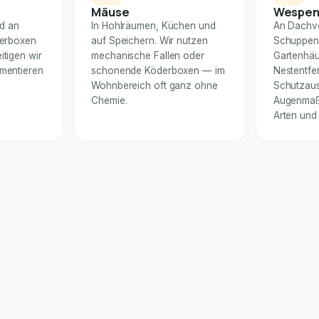
Mäuse
Wespe
nd an
In Hohlräumen, Küchen und
An Dachv
derboxen
auf Speichern. Wir nutzen
Schuppen
itigen wir
mechanische Fallen oder
Gartenhäu
umentieren
schonende Köderboxen — im
Nestentfe
Wohnbereich oft ganz ohne
Schutzaus
Chemie.
Augenmaß 
Arten und