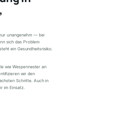
,
24H ERREICHBAR
s nur unangenehm — bei
nn sich das Problem
teht ein Gesundheitsrisiko.
lle wie Wespennester an
tifizieren wir den
ächsten Schritte. Auch in
r im Einsatz.