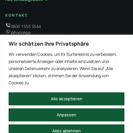
KONTAKT
0800 1553 5544
WhatsApp
info@schaedlingsbekaempfung-kraft.de
Wir schätzen Ihre Privatsphäre
Mo – Fr 8 – 18 Uhr
Wir verwenden Cookies, um Ihr Surferlebnis zu verbessern,
personalisierte Anzeigen oder Inhalte einzusetzen und
unseren Datenverkehr zu analysieren. Wenn Sie auf „Alle
EMPFOHLENE PARTNER
akzeptieren" klicken, stimmen Sie der Anwendung von
WinRei24 Dienstleistungen
Winterdienst Profi NRW
Winterdienst Niedersachsen
Entrümpelung Meister
Cookies zu.
Rohrreinigung Freitag
Hanse Objektservice
Winterdienst Hansa
Winterdienst Freitag
Alle akzeptieren
© 2026 Schädlingsbekämpfung Kraft · Alle Rechte vorbehalten
Anpassen
Impressum
Datenschutz
Alles ablehnen