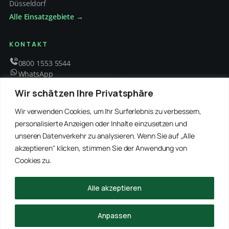
Düsseldorf
Alle Einsatzgebiete →
KONTAKT
0800 1553 5544
WhatsApp
info@schaedlingsbekaempfung-kraft.de
Wir schätzen Ihre Privatsphäre
Mo – Fr 8 – 18 Uhr
Wir verwenden Cookies, um Ihr Surferlebnis zu verbessern,
personalisierte Anzeigen oder Inhalte einzusetzen und
unseren Datenverkehr zu analysieren. Wenn Sie auf „Alle
EMPFOHLENE PARTNER
akzeptieren" klicken, stimmen Sie der Anwendung von
WinRei24 Dienstleistungen
Winterdienst Profi NRW
Winterdienst Niedersachsen
Entrümpelung Meister
Cookies zu.
Rohrreinigung Freitag
Hanse Objektservice
Winterdienst Hansa
Winterdienst Freitag
Alle akzeptieren
© 2026 Schädlingsbekämpfung Kraft · Alle Rechte vorbehalten
Anpassen
Impressum
Datenschutz