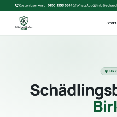
Kostenloser Anruf:
0800 1553 5544
WhatsApp
info@schaed
Start
BIR
Schädlings
Bi