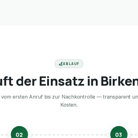
ABLAUF
uft der Einsatz in Birke
te vom ersten Anruf bis zur Nachkontrolle — transparent u
Kosten.
02
03