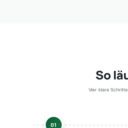
So lä
Vier klare Schrit
01