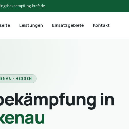
lingsbekaempfung-kraft.de
seite
Leistungen
Einsatzgebiete
Kontakt
KENAU · HESSEN
bekämpfung in
rkenau