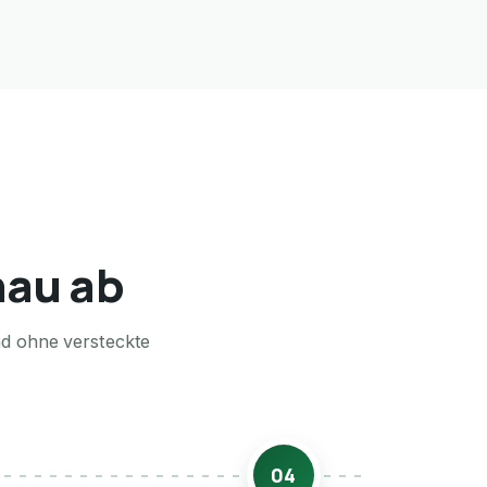
nau ab
nd ohne versteckte
04