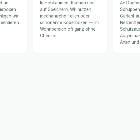
nd an
In Hohlräumen, Küchen und
An Dachv
derboxen
auf Speichern. Wir nutzen
Schuppen
itigen wir
mechanische Fallen oder
Gartenhäu
umentieren
schonende Köderboxen — im
Nestentfe
Wohnbereich oft ganz ohne
Schutzaus
Chemie.
Augenmaß 
Arten und