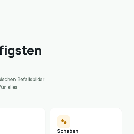
figsten
schen Befallsbilder
ür alles.
n
Schaben