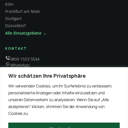
Köln
Frankfurt am Main
Stuttgart
Düsseldorf
Alle Einsatzgebiete →
KONTAKT
0800 1553 5544
WhatsApp
info@schaedlingsbekaempfung-kraft.de
Wir schätzen Ihre Privatsphäre
Mo – Fr 8 – 18 Uhr
Wir verwenden Cookies, um Ihr Surferlebnis zu verbessern,
personalisierte Anzeigen oder Inhalte einzusetzen und
unseren Datenverkehr zu analysieren. Wenn Sie auf „Alle
EMPFOHLENE PARTNER
akzeptieren" klicken, stimmen Sie der Anwendung von
WinRei24 Dienstleistungen
Winterdienst Profi NRW
Winterdienst Niedersachsen
Entrümpelung Meister
Cookies zu.
Rohrreinigung Freitag
Hanse Objektservice
Winterdienst Hansa
Winterdienst Freitag