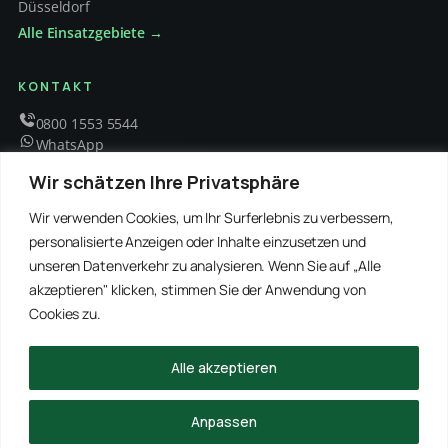
Düsseldorf
Alle Einsatzgebiete →
KONTAKT
0800 1553 5544
WhatsApp
info@schaedlingsbekaempfung-kraft.de
Wir schätzen Ihre Privatsphäre
Mo – Fr 8 – 18 Uhr
Wir verwenden Cookies, um Ihr Surferlebnis zu verbessern,
personalisierte Anzeigen oder Inhalte einzusetzen und
unseren Datenverkehr zu analysieren. Wenn Sie auf „Alle
EMPFOHLENE PARTNER
akzeptieren" klicken, stimmen Sie der Anwendung von
WinRei24 Dienstleistungen
Winterdienst Profi NRW
Winterdienst Niedersachsen
Entrümpelung Meister
Cookies zu.
Rohrreinigung Freitag
Hanse Objektservice
Winterdienst Hansa
Winterdienst Freitag
Alle akzeptieren
© 2026 Schädlingsbekämpfung Kraft · Alle Rechte vorbehalten
Anpassen
Impressum
Datenschutz