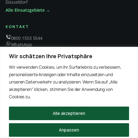
Düsseldorf
Alle Einsatzgebiete →
KONTAKT
0800 1553 5544
WhatsApp
info@schaedlingsbekaempfung-kraft.de
Wir schätzen Ihre Privatsphäre
Mo – Fr 8 – 18 Uhr
Wir verwenden Cookies, um Ihr Surferlebnis zu verbessern,
personalisierte Anzeigen oder Inhalte einzusetzen und
unseren Datenverkehr zu analysieren. Wenn Sie auf „Alle
EMPFOHLENE PARTNER
akzeptieren" klicken, stimmen Sie der Anwendung von
WinRei24 Dienstleistungen
Winterdienst Profi NRW
Winterdienst Niedersachsen
Entrümpelung Meister
Cookies zu.
Rohrreinigung Freitag
Hanse Objektservice
Winterdienst Hansa
Winterdienst Freitag
Alle akzeptieren
© 2026 Schädlingsbekämpfung Kraft · Alle Rechte vorbehalten
Anpassen
Impressum
Datenschutz